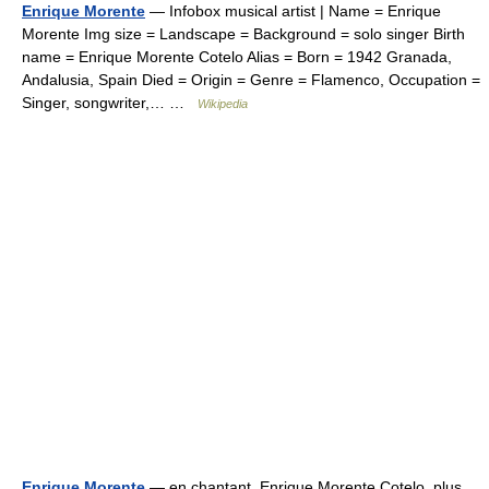
Enrique Morente
— Infobox musical artist | Name = Enrique
Morente Img size = Landscape = Background = solo singer Birth
name = Enrique Morente Cotelo Alias = Born = 1942 Granada,
Andalusia, Spain Died = Origin = Genre = Flamenco, Occupation =
Singer, songwriter,… …
Wikipedia
Enrique Morente
— en chantant. Enrique Morente Cotelo, plus