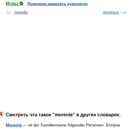
Игры ⚽
Поможем написать курсовую
morello
moresco
Смотреть что такое "morente" в других словарях:
Morente
— ist der Familienname folgender Personen: Enrique