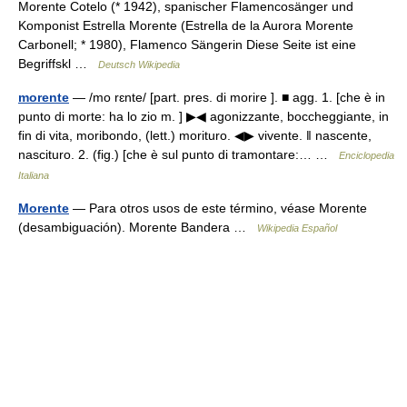
Morente Cotelo (* 1942), spanischer Flamencosänger und
Komponist Estrella Morente (Estrella de la Aurora Morente
Carbonell; * 1980), Flamenco Sängerin Diese Seite ist eine
Begriffskl …
Deutsch Wikipedia
morente
— /mo rɛnte/ [part. pres. di morire ]. ■ agg. 1. [che è in
punto di morte: ha lo zio m. ] ▶◀ agonizzante, boccheggiante, in
fin di vita, moribondo, (lett.) morituro. ◀▶ vivente. ‖ nascente,
nascituro. 2. (fig.) [che è sul punto di tramontare:… …
Enciclopedia
Italiana
Morente
— Para otros usos de este término, véase Morente
(desambiguación). Morente Bandera …
Wikipedia Español