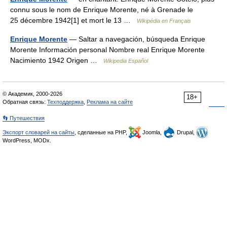
connu sous le nom de Enrique Morente, né à Grenade le
25 décembre 1942[1] et mort le 13 …
Wikipédia en Français
Enrique Morente
— Saltar a navegación, búsqueda Enrique
Morente Información personal Nombre real Enrique Morente
Nacimiento 1942 Origen …
Wikipedia Español
© Академик, 2000-2026
18+
Обратная связь:
Техподдержка
,
Реклама на сайте
👣 Путешествия
Экспорт словарей на сайты
, сделанные на PHP,
Joomla,
Drupal,
WordPress, MODx.