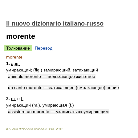
Il nuovo dizionario italiano-russo
morente
Толкование
Перевод
morente
1.
agg.
умирающий; (
fig.
) замирающий, затихающий
animale morente — подыхающее животное
un canto morente — затихающее (смолкающее) пение
2.
m.
e
f.
умирающий (
m.
), умирающая (
f.
)
assistere un morente — ухаживать за умирающим
Il nuovo dizionario italiano-russo
.
2011
.