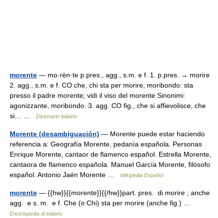
morente
— mo·rèn·te p.pres., agg., s.m. e f. 1. p.pres. → morire
2. agg., s.m. e f. CO che, chi sta per morire; moribondo: sta
presso il padre morente; vidi il viso del morente Sinonimi:
agonizzante, moribondo. 3. agg. CO fig., che si affievolisce, che
si… …
Dizionario italiano
Morente (desambiguación)
— Morente puede estar haciendo
referencia a: Geografía Morente, pedanía española. Personas
Enrique Morente, cantaor de flamenco español. Estrella Morente,
cantaora de flamenco española. Manuel García Morente, filósofo
español. Antonio Jaén Morente …
Wikipedia Español
morente
— {{hw}}{{morente}}{{/hw}}part. pres. di morire ; anche
agg. e s. m. e f. Che (o Chi) sta per morire (anche fig.) …
Enciclopedia di italiano