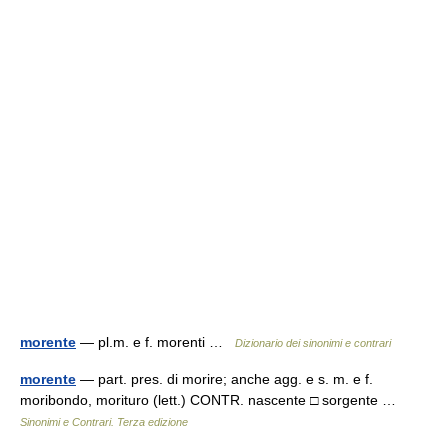
morente
— pl.m. e f. morenti …
Dizionario dei sinonimi e contrari
morente
— part. pres. di morire; anche agg. e s. m. e f.
moribondo, morituro (lett.) CONTR. nascente □ sorgente …
Sinonimi e Contrari. Terza edizione